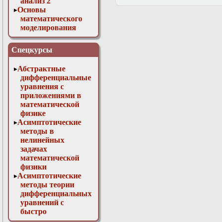
анализ 2
Основы
математического
моделирования
Численные методы
в физике
Спецкурсы
Абстрактные
дифференциальные
уравнения с
приложениями в
математической
физике
Асимптотические
методы в
нелинейных
задачах
математической
физики
Асимптотические
методы теории
дифференциальных
уравнений с
быстро
осциллирующими