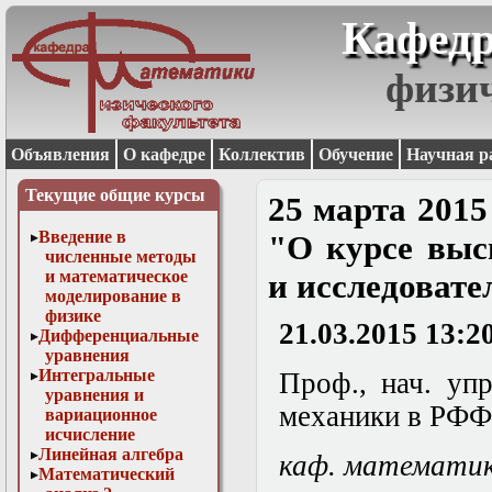
Кафедр
физи
Объявления
О кафедре
Коллектив
Обучение
Научная р
Текущие общие курсы
25 марта 2015
Введение в
"О курсе выс
численные методы
и математическое
и исследовате
моделирование в
физике
21.03.2015 13:2
Дифференциальные
уравнения
Интегральные
Проф., нач. уп
уравнения и
механики в РФФ
вариационное
исчисление
Линейная алгебра
каф. математи
Математический