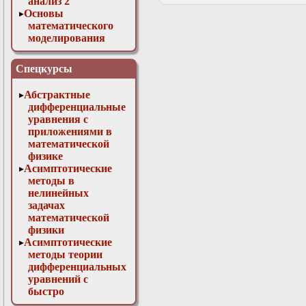
анализ 2
Основы
математического
моделирования
Численные методы
в физике
Спецкурсы
Абстрактные
дифференциальные
уравнения с
приложениями в
математической
физике
Асимптотические
методы в
нелинейных
задачах
математической
физики
Асимптотические
методы теории
дифференциальных
уравнений с
быстро
осциллирующими