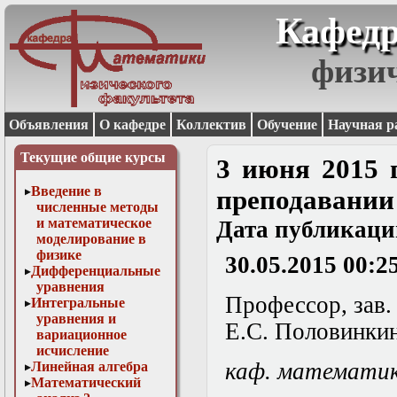
Кафедр
физи
Объявления
О кафедре
Коллектив
Обучение
Научная р
Текущие общие курсы
3 июня 2015 
Введение в
преподавани
численные методы
и математическое
Дата публикаци
моделирование в
физике
30.05.2015 00:2
Дифференциальные
уравнения
Профессор, зав
Интегральные
уравнения и
Е.С. Половинки
вариационное
исчисление
каф. математи
Линейная алгебра
Математический