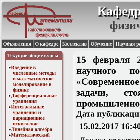
Кафедр
физи
Объявления
О кафедре
Коллектив
Обучение
Научная р
Текущие общие курсы
15 февраля 2
Введение в
научного п
численные методы
и математическое
«Современно
моделирование в
физике
задачи, ст
Дифференциальные
промышленно
уравнения
Интегральные
Дата публикаци
уравнения и
вариационное
исчисление
15.02.2017 16:4
Линейная алгебра
Математический