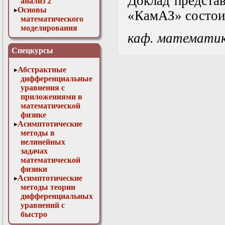
Доклад предста
анализ 2
Основы
«КамАЗ» состоит
математического
моделирования
каф. математи
Численные методы
в физике
Спецкурсы
Абстрактные
дифференциальные
уравнения с
приложениями в
математической
физике
Асимптотические
методы в
нелинейных
задачах
математической
физики
Асимптотические
методы теории
дифференциальных
уравнений с
быстро
осциллирующими