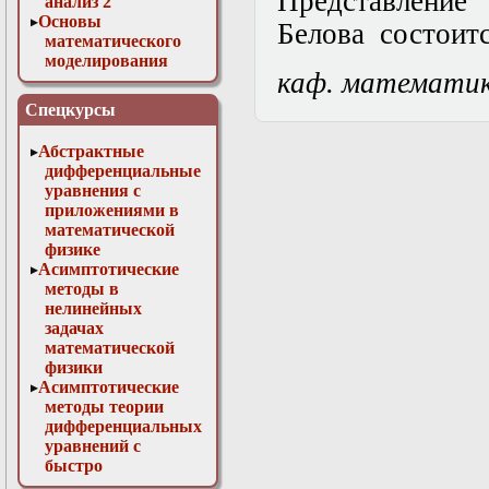
Представление
анализ 2
Основы
Белова состоитс
математического
моделирования
каф. математи
Численные методы
в физике
Спецкурсы
Абстрактные
дифференциальные
уравнения с
приложениями в
математической
физике
Асимптотические
методы в
нелинейных
задачах
математической
физики
Асимптотические
методы теории
дифференциальных
уравнений с
быстро
осциллирующими