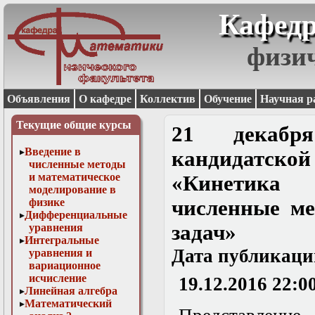
Кафедр
физи
Объявления
О кафедре
Коллектив
Обучение
Научная р
Текущие общие курсы
21 декабр
Введение в
кандидатско
численные методы
и математическое
«Кинетика
моделирование в
физике
численные ме
Дифференциальные
задач»
уравнения
Интегральные
Дата публикаци
уравнения и
вариационное
исчисление
19.12.2016 22:0
Линейная алгебра
Математический