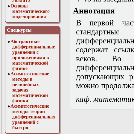
анализ 2
Основы
Аннотация
математического
моделирования
В первой час
Численные методы
в физике
стандартные
Спецкурсы
дифференциал
Абстрактные
дифференциальные
содержат ссыл
уравнения с
веков. Во 
приложениями в
математической
дифференциаль
физике
Асимптотические
допускающих р
методы в
можно продолжа
нелинейных
задачах
математической
каф. математи
физики
Асимптотические
методы теории
дифференциальных
уравнений с
быстро
осциллирующими