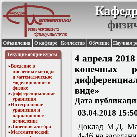
Кафедр
физи
Объявления
О кафедре
Коллектив
Обучение
Научная р
Текущие общие курсы
4 апреля 2018
Введение в
конечных р
численные методы
и математическое
дифференциа
моделирование в
физике
виде»
Дифференциальные
Дата публикаци
уравнения
Интегральные
уравнения и
03.04.2018 15:5
вариационное
исчисление
Доклад М.Д. Ма
Линейная алгебра
Математический
4-46 на заседан