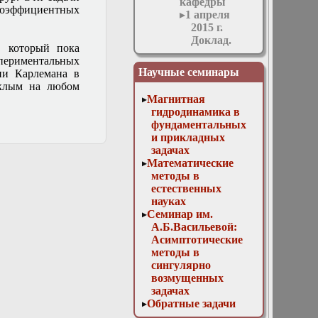
кафедры
 коэффициентных
1 апреля
2015 г.
Доклад.
, который пока
О.В.
спериментальных
Руденко:
Научные семинары
ии Карлемана в
"Актуальные
уклым на любом
модели
Магнитная
физики
гидродинамика в
нелинейных
фундаментальных
волн"
и прикладных
1 июня 2016
задачах
г. Доклад.
Математические
Е. А.
методы в
Илларионов:
естественных
«Количественные
науках
показатели
Семинар им.
роста
А.Б.Васильевой:
физических
Асимптотические
полей в
методы в
случайных
сингулярно
средах»
возмущенных
1 марта 2017
задачах
г. Доклад.
Обратные задачи
П. В.
математической