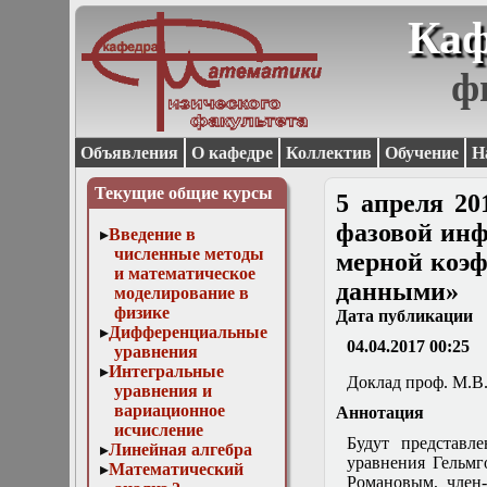
Каф
ф
Объявления
О кафедре
Коллектив
Обучение
Н
Текущие общие курсы
5 апреля 20
фазовой инф
Введение в
численные методы
мерной коэф
и математическое
данными»
моделирование в
физике
Дата публикации
Дифференциальные
04.04.2017 00:25
уравнения
Интегральные
Доклад проф. М.В.
уравнения и
вариационное
Аннотация
исчисление
Будут представл
Линейная алгебра
уравнения Гельмго
Математический
Романовым, член-