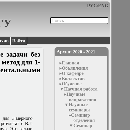
РУС
/
ENG
МГУ
рхив
Войти
Архив: 2020 - 2021
е задачи без
метод для 1-
Главная
Объявления
иментальными
О кафедре
Коллектив
Обучение
Научная работа
Научные
направления
Научные
семинары
Семинар
 для 3-мерного
отделения
результат с В.Г.
Семинар
рур. Эти задачи