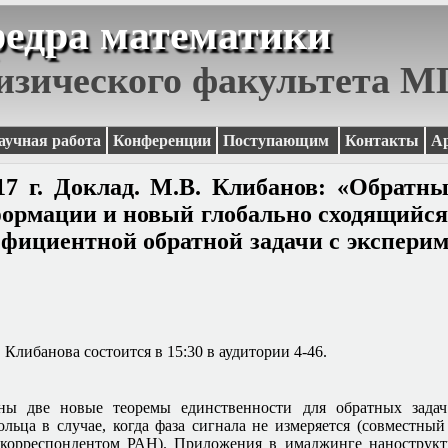
едра математики
изического факультета 
аучная работа
Конференции
Поступающим
Контакты
А
17 г. Доклад. М.В. Клибанов: «Обратны
ормации и новый глобально сходящийся 
фициентной обратной задачи с экспер
 Клибанова состоится в 15:30 в аудитории 4-46.
ены две новые теоремы единственности для обратных задач
льца в случае, когда фаза сигнала не измеряется (совместный 
корреспондентом РАН). Приложения в имаджинге нанострукт