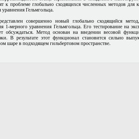
т к проблеме глобально сходящихся численных методов для
я уравнения Гельмгольца.
редставлен совершенно новый глобально сходящийся метод
для 1-мерного уравнения Гельмгольца. Его тестирование на эк
ет обсуждаться. Метод основан на введении весовой функц
зки. В результате этот функционал становится сильно вып
ом шаре в подходящем гильбертовом пространстве.