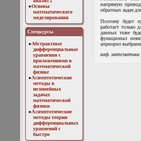
анализ 2
напрямую приводя
Основы
обратных задач дл
математического
моделирования
Поэтому будет п
Численные методы
работает только 
в физике
Спецкурсы
данных тоже буд
функционал невя
Абстрактные
априорно выбранн
дифференциальные
каф. математики
уравнения с
приложениями в
математической
физике
Асимптотические
методы в
нелинейных
задачах
математической
физики
Асимптотические
методы теории
дифференциальных
уравнений с
быстро
осциллирующими