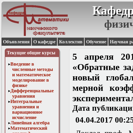
Кафедр
физи
Объявления
О кафедре
Коллектив
Обучение
Научная р
Текущие общие курсы
5 апреля 20
Введение в
«Обратные за
численные методы
и математическое
новый глоба
моделирование в
физике
мерной коэф
Дифференциальные
эксперимент
уравнения
Интегральные
Дата публикаци
уравнения и
вариационное
исчисление
04.04.2017 00:2
Линейная алгебра
Математический