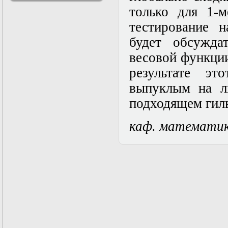
решениями
только для 1-м
Асимптотический
тестирование 
метод усреднения в
задачах
будет обсужда
математической
физики
весовой функци
Введение в теорию
результате эт
возмущений
Газодинамика и
выпуклым на л
космические
магнитные поля
подходящем гиль
Групповой анализ
дифференциальных
каф. математи
уравнений
Дополнительные
главы
математической
физики
(Нелинейный
функциональный
анализ)
Линейный и
нелинейный
функциональный
анализ