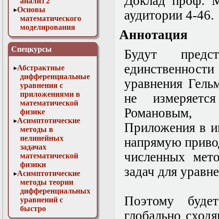
Доклад проф. М
анализ 2
Основы
аудитории 4-46.
математического
моделирования
Аннотация
Численные методы
в физике
Спецкурсы
Будут предс
единственности
Абстрактные
дифференциальные
уравнения Гельм
уравнения с
приложениями в
не измеряетс
математической
Романовым, 
физике
Асимптотические
Приложения в и
методы в
нелинейных
напрямую приво
задачах
численных мет
математической
физики
задач для уравн
Асимптотические
методы теории
дифференциальных
Поэтому буде
уравнений с
быстро
глобально сход
осциллирующими