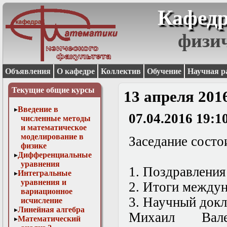
Кафедр
физи
Объявления
О кафедре
Коллектив
Обучение
Научная р
Текущие общие курсы
13 апреля 201
Введение в
07.04.2016 19:1
численные методы
и математическое
моделирование в
Заседание состои
физике
Дифференциальные
уравнения
1. Поздравления
Интегральные
уравнения и
2. Итоги между
вариационное
3. Научный докл
исчисление
Линейная алгебра
Михаил Вале
Математический