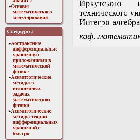
анализ 2
Иркутского на
Основы
технического ун
математического
моделирования
Интегро-алгебра
Численные методы
в физике
Спецкурсы
каф. математи
Абстрактные
дифференциальные
уравнения с
приложениями в
математической
физике
Асимптотические
методы в
нелинейных
задачах
математической
физики
Асимптотические
методы теории
дифференциальных
уравнений с
быстро
осциллирующими