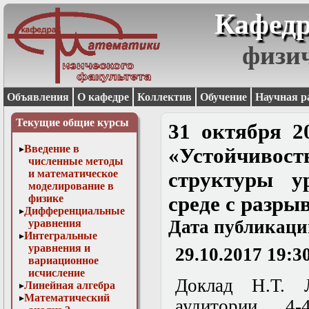
Кафедр
физи
Объявления
О кафедре
Коллектив
Обучение
Научная р
Текущие общие курсы
31 октября 2
Введение в
«Устойчивос
численные методы
и математическое
структуры у
моделирование в
физике
среде с разр
Дифференциальные
Дата публикаци
уравнения
Интегральные
уравнения и
29.10.2017 19:3
вариационное
исчисление
Доклад Н.Т. 
Линейная алгебра
Математический
аудитории 