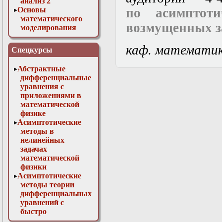
анализ 2
Основы
по асимптот
математического
возмущенных з
моделирования
Численные методы
в физике
каф. математи
Спецкурсы
Абстрактные
дифференциальные
уравнения с
приложениями в
математической
физике
Асимптотические
методы в
нелинейных
задачах
математической
физики
Асимптотические
методы теории
дифференциальных
уравнений с
быстро
осциллирующими