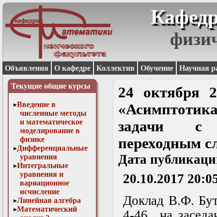
Кафедр
физи
Объявления
О кафедре
Коллектив
Обучение
Научная р
Текущие общие курсы
24 октября 2
Введение в
«Асимптоти
численные методы
и математическое
задачи с 
моделирование в
физике
переходным с
Дифференциальные
Дата публикаци
уравнения
Интегральные
уравнения и
20.10.2017 20:0
вариационное
исчисление
Доклад В.Ф. Бут
Линейная алгебра
Математический
4-46 на засед