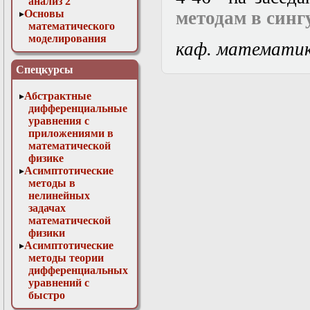
анализ 2
Основы
методам в син
математического
моделирования
каф. математи
Численные методы
в физике
Спецкурсы
Абстрактные
дифференциальные
уравнения с
приложениями в
математической
физике
Асимптотические
методы в
нелинейных
задачах
математической
физики
Асимптотические
методы теории
дифференциальных
уравнений с
быстро
осциллирующими