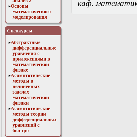
анализ 2
каф. математи
Основы
математического
моделирования
Численные методы
в физике
Спецкурсы
Абстрактные
дифференциальные
уравнения с
приложениями в
математической
физике
Асимптотические
методы в
нелинейных
задачах
математической
физики
Асимптотические
методы теории
дифференциальных
уравнений с
быстро
осциллирующими