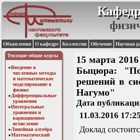
Кафедр
физи
Объявления
О кафедре
Коллектив
Обучение
Научная р
Текущие общие курсы
15 марта 2016 
Введение в
Быцюра: "По
численные методы
и математическое
решений в си
моделирование в
физике
Нагумо"
Дифференциальные
Дата публикаци
уравнения
Интегральные
уравнения и
11.03.2016 17:2
вариационное
исчисление
Доклад состоится
Линейная алгебра
Математический