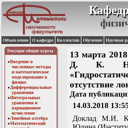
Кафедр
физи
Объявления
О кафедре
Коллектив
Обучение
Научная р
Текущие общие курсы
13 марта 2018
Введение в
Д. К. Н
численные методы
и математическое
«Гидростати
моделирование в
физике
отсутствие ло
Дифференциальные
Дата публикаци
уравнения
Интегральные
уравнения и
14.03.2018 13:5
вариационное
исчисление
Доклад М.И. К
Линейная алгебра
Математический
Юдина (Институ