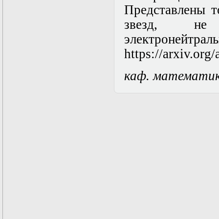
Представлены т
Математические
задачи теории
звезд, не 
дифракции
Математические
электроне
методы в экологии
https://arxiv.org
Математическое
моделирование
плазмы.
каф. математи
Кинетическая
теория
Математическое
моделирование
плазмы.
Численный анализ
Метод
дифференциальных
неравенств в
нелинейных
задачах
Метод конечных
элементов в
задачах
математической
физики