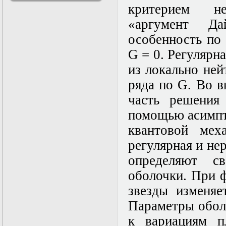
критерием не
решениями
Асимптотический
«аргумент Д
метод усреднения в
задачах
особенность по
математической
G = 0. Регулярн
физики
Введение в теорию
из локально ней
возмущений
Газодинамика и
ряда по G. Во в
космические
часть решения
магнитные поля
Групповой анализ
помощью асимпт
дифференциальных
уравнений
квантовой мех
Дополнительные
регулярная и не
главы
математической
определяют с
физики
(Нелинейный
оболочки. При 
функциональный
звезды изменяе
анализ)
Линейный и
Параметры обол
нелинейный
функциональный
к вариациям п
анализ