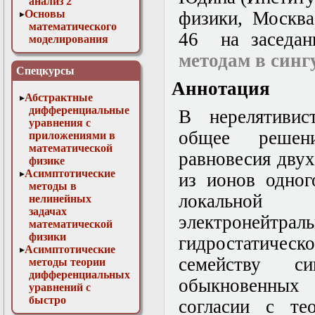
анализ 2
Основы
физики, Москва
математического
46 на заседа
моделирования
Численные методы
методам в син
в физике
Спецкурсы
Аннотация
Абстрактные
дифференциальные
В нерелятивис
уравнения с
общее решени
приложениями в
математической
равновесия дву
физике
Асимптотические
из ионов одног
методы в
локальной
нелинейных
задачах
электронейт
математической
физики
гидростатиче
Асимптотические
семейству с
методы теории
дифференциальных
обыкновенных
уравнений с
быстро
согласии с те
осциллирующими