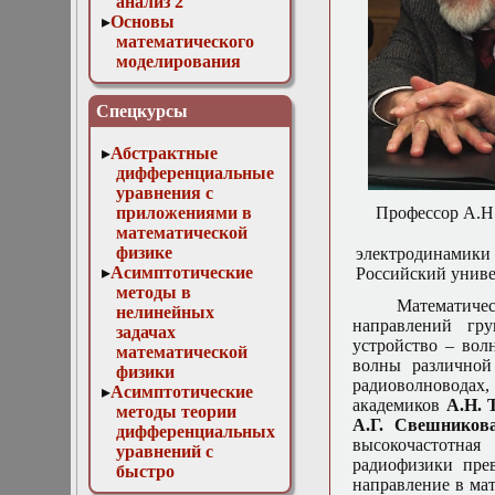
анализ 2
Основы
математического
моделирования
Численные методы
в физике
Спецкурсы
Абстрактные
дифференциальные
уравнения с
приложениями в
Профессор А.Н
математической
физике
электродинамики
Асимптотические
Российский униве
методы в
Математичес
нелинейных
направлений гр
задачах
устройство – вол
математической
волны различной 
физики
радиоволноводах
Асимптотические
академиков
А.Н. 
методы теории
А.Г. Свешникова
дифференциальных
высокочастотна
уравнений с
радиофизики пре
быстро
направление в ма
осциллирующими