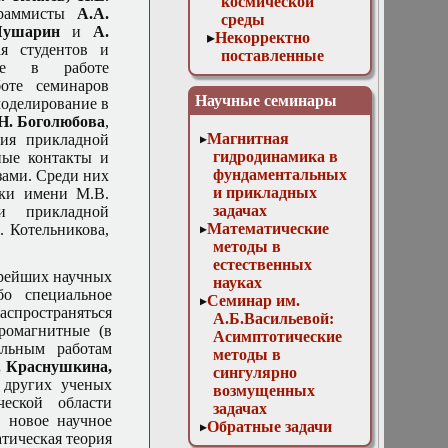
космической
раммисты
А.А.
среды
ушарин
и
А.
Некорректно
я студентов и
поставленные
тие в работе
обратные задачи и
оте семинаров
их приложения
Научные семинары
моделирование в
Математическое
Н. Боголюбова
,
моделирование
Магнитная
ния прикладной
сложных
гидродинамика в
ные контакты и
процессов и
фундаментальных
зами. Среди них
систем
и прикладных
ики имени М.В.
Дискретное
задачах
и прикладной
моделирование
Математические
 Котельникова,
плазмы
методы в
Компьютерное
естественных
моделирование в
арейших научных
науках
физике волн и
о специальное
Семинар им.
квазиволн
аспространяться
А.Б.Васильевой:
Математическое
тромагнитные (в
Асимптотические
моделирование
альным работам
методы в
процессов
. Краснушкина,
сингулярно
физической химии
других ученых
возмущенных
Моделирование
ческой области
задачах
процессов
 новое научное
Обратные задачи
переноса в
тическая теория
математической