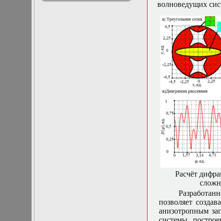
волноведущих сис
решениями
Асимптотический
метод усреднения в
задачах
математической
физики
Введение в теорию
возмущений
Газодинамика и
космические
магнитные поля
Групповой анализ
дифференциальных
уравнений
Дополнительные
главы
математической
физики
(Нелинейный
Расчёт дифра
функциональный
сложн
анализ)
Разработан
Линейный и
позволяет создав
нелинейный
анизотропным за
функциональный
системы, построе
анализ