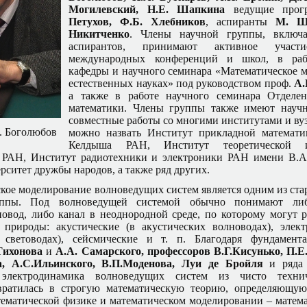
Могилевский, Н.Е. Шапкина
ведущие прог
Петухов, Ф.Б. Хлебников
, аспиранты
М. Ш
Никитченко
. Члены научной группы, включа
аспирантов, принимают активное учас
международных конференций и школ, в раб
кафедры и научного семинара «Математическое 
естественных науках» под руководством проф.
А.
а также в работе научного семинара Отделе
математики. Члены группы также имеют науч
совместные работы со многими институтами и ву
. Боголюбов
можно назвать Институт прикладной математ
Келдыша РАН, Институт теоретической 
 РАН, Институт радиотехники и электроники РАН имени В.А.
рситет дружбы народов, а также ряд других.
кое моделирование волноведущих систем является одним из ст
уппы. Под волноведущей системой обычно понимают либ
новод, либо канал в неоднородной среде, по которому могут р
природы: акустические (в акустических волноводах), элек
, световодах), сейсмические и т. п. Благодаря фундамент
Тихонова
и
А.А. Самарского, профессоров В.Г.
Кисунько, П.Е
, А.С.Ильинского, В.П.Моденова, Луи де Бройля
и ряда 
я электродинамика волноведущих систем из чисто техни
вратилась в строгую математическую теорию, определяющую
тематической физике и математическом моделировании – матема