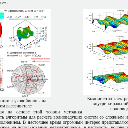
тем.
Компоненты электри
кции звуковойволны на
внутри киральной
ом рассеивателе
волново
ная на основе этой теории методика
ать алгоритмы для расчета волноведущих систем со сложным 
полнением. В настоящее время огромный интерес представляю
нные на использовании метаматериалов, в частности, волове