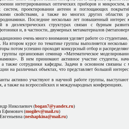
троении интегрированных оптических приборов и микросхем, 
х систем, проектировании антенн и поглощающих покрыти
ескими свойствами, а также во многих других областях р
тродинамики. Последние несколько лет повышенный интерес 
ей в диэлектрических структурах связан с бурным развит
фотоники и, в частности, двумерных метаматериалов (метаповерх
адиционно очень много внимания уделяет работе со студентами
. На втором курсе по тематике группы выполняется несколько 
вторы потом успешно проходят конкурсный отбор и распределяют
й группы организован
семинар «Математическое моделировани
динамики». В нем принимают
активное участие студенты, нач
, а также сотрудники кафедры.
Задачи в основном связаны с 
ции на различных объектах, что представляет большой
интерес
анты активно участвуют в научной работе группы, выступают
х, а также на всероссийских и международных конференциях.
ндр Николаевич (
bogan7@yandex.ru
)
 Ефимович (
mogilev@mail.ru
)
Евгеньевна (
neshapkina@mail.ru
)