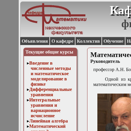
Каф
ф
Объявления
О кафедре
Коллектив
Обучение
Н
Текущие общие курсы
Математичес
Руководитель
Введение в
численные методы
профессор А.Н. Б
и математическое
моделирование в
Одной из к
физике
математическим м
Дифференциальные
уравнения
Интегральные
уравнения и
вариационное
исчисление
Линейная алгебра
Математический