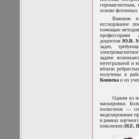
гиромагнитным, 
Математические
основе фотонных 
задачи теории
дифракции
Важным на
Математические
исследование оп
методы в экологии
помощью методов 
Математическое
профессорами
моделирование
доцентом
Ю.В. 
плазмы.
задач, требующ
Кинетическая
электромагнитног
теория
задачи возникаю
Математическое
интегральной и в
моделирование
вблизи ребристых
плазмы.
получены в раб
Численный анализ
Коняева
и их уче
Метод
дифференциальных
неравенств в
Одним из н
нелинейных
маскировки. Бол
задачах
полигонов — спе
Метод конечных
моделирование пр
элементов в
в рамках научног
задачах
поколения (
Н.Е. 
математической
физики