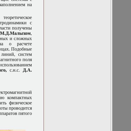
заполнением на
теоретическое
ктродинамики с
бласти получены
,
М.Д.Малыхом
,
ажных и сложных
ача о расчете
ницах. Подобные
 линий, систем
магнитного поля
 использованием
го,
с.н.с.
Д.А.
ектромагнитной
нию компактных
ить физическое
боты проводится
ппаратов пятого