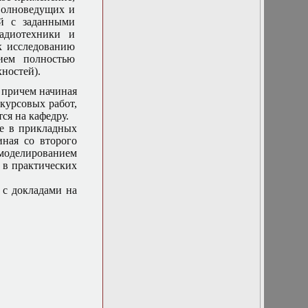
волноведущих и
й с заданными
адиотехники и
к исследованию
ием полностью
ностей).
, причем начиная
курсовых работ,
ся на кафедру.
е в прикладных
иная со второго
моделированием
 в практических
 с докладами на