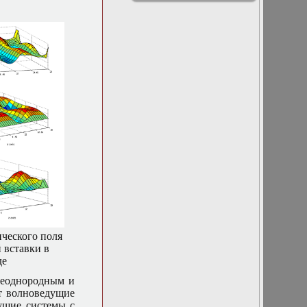
атмосфере
физики
Моделирование
физических
процессов
методом
потенциалов
Теория обработки
больших данных
Уравнения
соболевского
типа, нелинейный
функциональный
анализ
Математическое
моделирование
многослойных
дифракционных
структур
Моделирование
ческого поля
электровихревых
 вставки в
течений в жидких
де
металлах
Темы курсовых
неоднородным и
работ для
т волноведущие
студентов 2 курса
дущие системы с