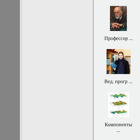
нелинейных
уравнений
Функциональный
анализ
Численные методы
в математической
физике
Профессор ...
Экстремальные
задачи
Эллиптические
уравнения
Вед. прогр ...
Компоненты
...