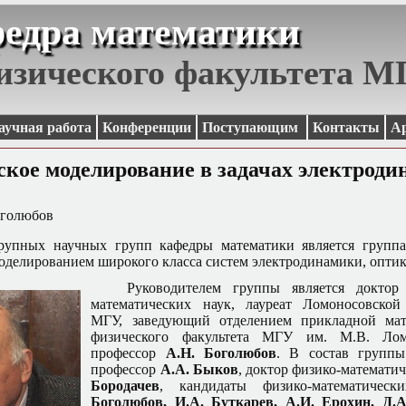
едра математики
изического факультета 
аучная работа
Конференции
Поступающим
Контакты
А
кое моделирование в задачах электрод
оголюбов
рупных научных групп кафедры математики является группа
оделированием широкого класса систем электродинамики, оптик
Руководителем группы является
доктор
математических наук, лауреат Ломоносовско
МГУ, заведующий отделением прикладной мат
физического факультета МГУ им. М.В. Лом
профессор
А.Н. Боголюбов
. В состав группы
професcор
А.А. Быков
, доктор физико-математи
Бородачев
, кандидаты физико-математичес
Боголюбов, И.А. Буткарев, А.И. Ерохин, Д.А