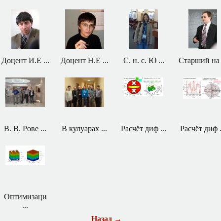
Доцент И.Е ...
Доцент Н.Е ...
С. н. с. Ю ...
Старший на .
В. В. Рове ...
В кулуарах ...
Расчёт диф ...
Расчёт диф .
Оптимизаци
...
Назад →