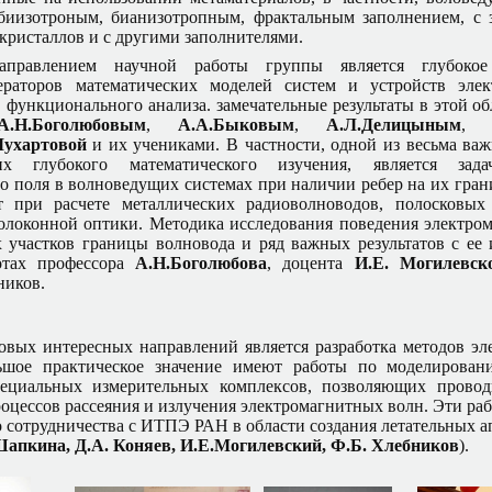
биизотроным, бианизотропным, фрактальным заполнением, с 
кристаллов и с другими заполнителями.
правлением научной работы группы является глубокое 
ераторов математических моделей систем и устройств эле
функционального анализа. замечательные результаты в этой о
А.Н.Боголюбовым
,
А.А.Быковым
,
А.Л.Делицыным
Мухартовой
и их учениками. В частности, одной из весьма в
их глубокого математического изучения, является зад
о поля в волноведущих системах при наличии ребер на их гра
т при расчете металлических радиоволноводов, полосковых
олоконной оптики. Методика исследования поведения электро
 участков границы волновода и ряд важных результатов с ее
отах профессора
А.Н.Боголюбова
, доцента
И.Е. Могилевско
ников.
овых интересных направлений является разработка методов эл
ьшое практическое значение имеют работы по моделирова
циальных измерительных комплексов, позволяющих провод
оцессов рассеяния и излучения электромагнитных волн. Эти ра
о сотрудничества с ИТПЭ РАН в области создания летательных а
Шапкина, Д.А. Коняев, И.Е.Могилевский, Ф.Б. Хлебников
).