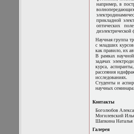
в математической
например, в пос
физике
волнопередающи
Современные
электродинамич
методы
прикладной элек
моделирования в
оптических пол
магнитной
диэлектрической 
гидродинамике
Специальные
Научная группа тр
функции
с младших курсов
математической
как правило, их а
физики
В рамках научно
Специальный
задачах электро
практикум:
курса, аспиранты
разностные схемы
рассеяния и
дифрак
Стохастические
исследованиях.
дифференциальные
Студенты и аспир
уравнения
научных семинара
Тензорный анализ
Теоретические
Контакты
основы аналитики
больших данных
Боголюбов Алекса
Теория катастроф и
Могилевский Илья
ее физические
Шапкина Наталья 
приложения
Галерея
Теория разрушений