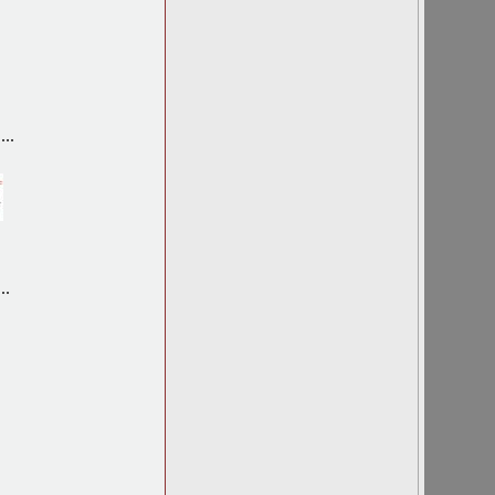
..
..