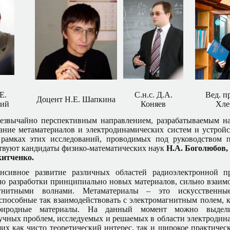
Е.
С.н.с. Д.А.
Вед. пр
Доцент Н.Е. Шапкина
кий
Коняев
Хле
езвычайно перспективным направлением, разрабатываемым на
вание метаматериалов и электродинамических систем и устройс
 рамках этих исследований, проводимых под руководством 
ствуют кандидаты физико-математических наук
Н.А. Боголюбов,
китченко
.
нсивное развитие различных областей радиоэлектронной 
ло разработки принципиально новых материалов, сильно взаи
агнитными волнами. Метаматериалы – это искусственны
 способные так взаимодействовать с электромагнитным полем, к
риродные материалы. На данный момент можно выдели
учных проблем, исследуемых и решаемых в области электродин
х как чисто теоретический интерес, так и широкое практичес