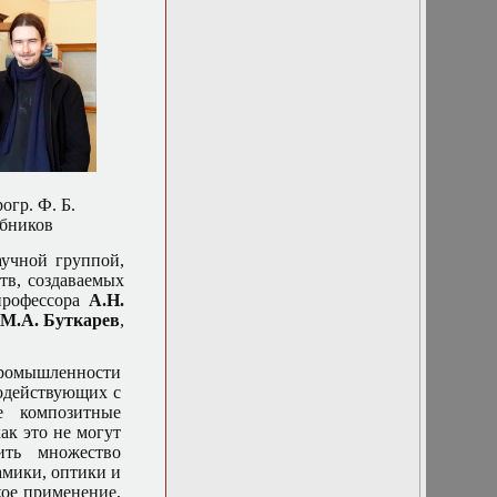
огр. Ф. Б.
бников
учной группой,
тв, создаваемых
профессора
А.Н.
 М.А. Буткарев
,
промышленности
модействующих с
е композитные
ак это не могут
ть множество
амики, оптики и
кое применение,