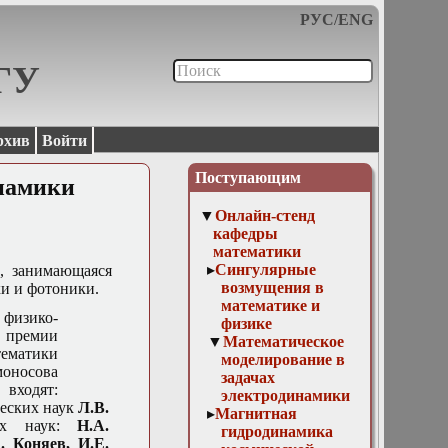
РУС
/
ENG
МГУ
рхив
Войти
Поступающим
инамики
Онлайн-стенд
кафедры
математики
Сингулярные
, занимающаяся
возмущения в
и и фотоники.
математике и
 физико-
физике
й премии
Математическое
ематики
моделирование в
оносова
задачах
 входят:
электродинамики
ческих наук
Л.В.
Магнитная
ких наук:
Н.А.
гидродинамика
. Коняев, И.Е.