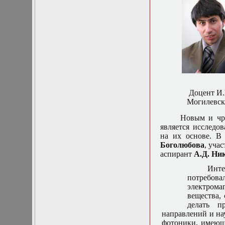
Нелинейные
эллиптические и
параболические
уравнения
математической
физики
Основы алгебры и
дифференциальной
геометрии
Основы
математического
Доцент И.
моделирования в
Могилевс
гидро- и
газодинамике
Новым и чр
Основы теории
является исследо
категорий
на их основе. В
Параболические
Боголюбова
, уча
уравнения
аспирант
А.Д. Ни
Параллельные
Инте
вычисления
потребова
Программирование
электром
научных
вещества,
приложений на
делать п
языке С++
направлений и на
Разностные методы
фотоники, имеющи