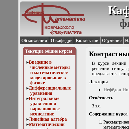
Каф
ф
Объявления
О кафедре
Коллектив
Обучение
Н
Текущие общие курсы
Контрастные
Введение в
В курсе лекций 
численные методы
решений сингуля
и математическое
предлагается аспи
моделирование в
Лекторы
физике
Дифференциальные
Нефёдов Ни
уравнения
Отчётность
Интегральные
уравнения и
3 з.е.
вариационное
исчисление
Содержание курса
Линейная алгебра
Рассматрив
Математический
математичес