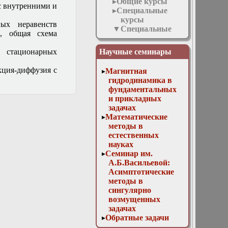
Общие курсы
с внутренними и
Специальные
курсы
ых неравенств
Специальные
, общая схема
курсы для
аспирантов
 стационарных
Научные семинары
Кинетическая
модель
кция-диффузия с
Магнитная
плазмы
гидродинамика в
Контрастные
фундаментальных
структуры в
и прикладных
сингулярно
задачах
возмущенных
Математические
уравнениях
методы в
Некорректно
естественных
поставленные
науках
задачи
Семинар им.
Факультативные
А.Б.Васильевой:
курсы
Асимптотические
Межфакультетские
методы в
курсы
сингулярно
Учебные
возмущенных
олимпиады
задачах
Все курсы
Обратные задачи
Научная работа
математической