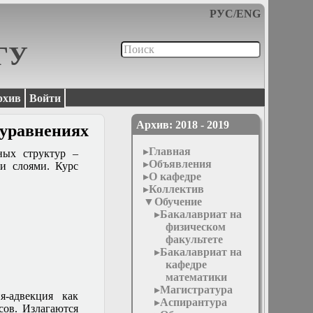
РУС
/
ENG
МГУ
рхив
Войти
Архив: 2018 - 2019
 уравнениях
Главная
ных структур –
Объявления
и слоями. Курс
О кафедре
Коллектив
Обучение
Бакалавриат на
физическом
факультете
Бакалавриат на
кафедре
математики
Магистратура
я-адвекция как
Аспирантура
сов. Излагаются