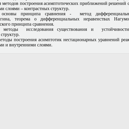
и методов построения асимптотических приближений решений 
и слоями – контрастных структур.
я основы принципа сравнения - метод дифференциальн
гина, теорема о дифференциальных неравенствах Нагумо
ского принципа сравнения.
ся методы исследования существования и устойчивости
 структур.
етоды построения асимптотик нестационарных уравнений реа
и и внутренними слоями.