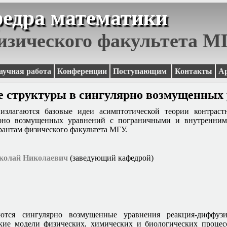
едра математики
изического факультета 
аучная работа
Конференции
Поступающим
Контакты
А
 структуры в сингулярно возмущенных
излагаются базовые идеи асимптотической теории контраст
рно возмущенных уравнений с пограничными и внутренним
рантам физического факультета МГУ.
колай Николаевич
(заведующий кафедрой)
аются сингулярно возмущенные уравнения реакция-диффузи
кие модели физических, химических и биологических процес