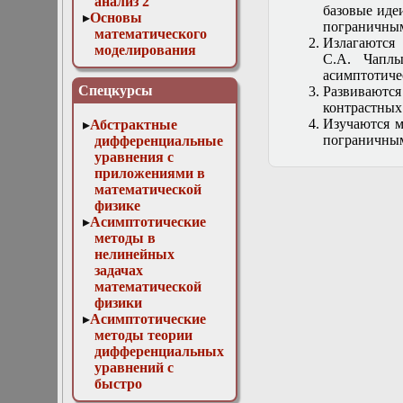
анализ 2
базовые иде
Основы
пограничным
математического
Излагаютс
моделирования
С.А. Чаплы
Численные методы
асимптотиче
в физике
Спецкурсы
Развивают
контрастных
Изучаются м
Абстрактные
пограничным
дифференциальные
уравнения с
приложениями в
математической
физике
Асимптотические
методы в
нелинейных
задачах
математической
физики
Асимптотические
методы теории
дифференциальных
уравнений с
быстро
осциллирующими