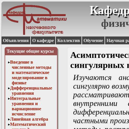
Кафедр
физи
Объявления
О кафедре
Коллектив
Обучение
Научная р
Текущие общие курсы
Асимптоти
Введение в
сингулярных 
численные методы
и математическое
Изучаются ана
моделирование в
физике
сингулярно возм
Дифференциальные
рассматрива
уравнения
Интегральные
внутренними 
уравнения и
вариационное
дифференциальн
исчисление
частными произ
Линейная алгебра
Математический