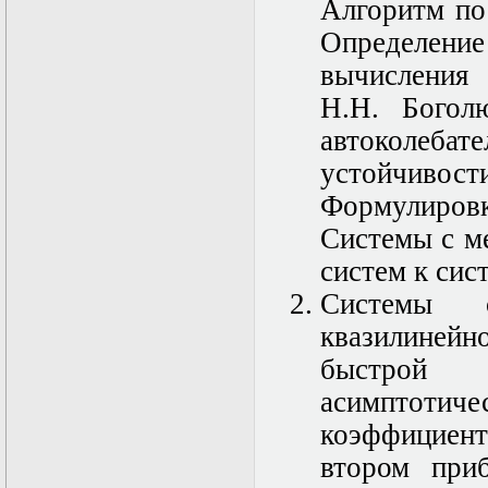
в математической
Алгоритм по
физике
Определе
Современные
методы
вычисления 
моделирования в
магнитной
Н.Н. Богол
гидродинамике
автоколеб
Специальные
функции
устойчивос
математической
физики
Формулировк
Специальный
Системы с м
практикум:
разностные схемы
систем к сис
Стохастические
дифференциальные
Системы 
уравнения
квазилинейн
Тензорный анализ
Теоретические
быстрой 
основы аналитики
больших данных
асимптоти
Теория катастроф и
коэффициент
ее физические
приложения
втором при
Теория разрушений