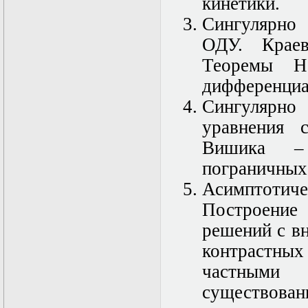
кинетики.
Математические
Сингулярно
задачи теории
дифракции
ОДУ. Крае
Математические
методы в экологии
Теоремы Н
Математическое
дифференциа
моделирование
плазмы.
Сингулярно
Кинетическая
теория
уравнения 
Математическое
Вишика –
моделирование
плазмы.
пограничных
Численный анализ
Метод
Асимптотиче
дифференциальных
Построени
неравенств в
нелинейных
решений с в
задачах
Метод конечных
контрастны
элементов в
частными 
задачах
математической
существов
физики