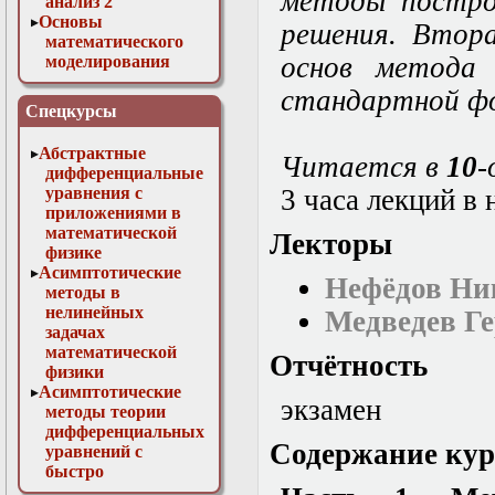
методы постро
анализ 2
Основы
решения. Втора
математического
основ метода 
моделирования
Численные методы
стандартной фо
в физике
Спецкурсы
Абстрактные
Читается в
10
-
дифференциальные
уравнения с
3 часа лекций в
приложениями в
математической
Лекторы
физике
Асимптотические
Нефёдов Ни
методы в
нелинейных
Медведев Г
задачах
математической
Отчётность
физики
Асимптотические
экзамен
методы теории
дифференциальных
Содержание кур
уравнений с
быстро
осциллирующими