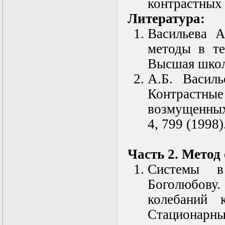
Нелинейные
контрастных 
эллиптические и
Литература:
параболические
уравнения
Васильева А
математической
физики
методы в те
Основы алгебры и
Высшая школа
дифференциальной
геометрии
А.Б. Василь
Основы
математического
Контраст
моделирования в
возмущенных 
гидро- и
газодинамике
4, 799 (1998)
Основы теории
категорий
Параболические
Часть 2. Метод
уравнения
Параллельные
Системы в
вычисления
Программирование
Боголюбову.
научных
колебаний 
приложений на
языке С++
Стационарн
Разностные методы