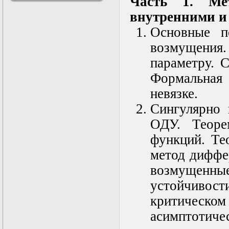
Часть 1. Ме
решениями
внутренними и
Асимптотический
метод усреднения в
Основные п
задачах
математической
возмущения
физики
параметру. 
Введение в теорию
возмущений
Формальная
Газодинамика и
космические
невязке.
магнитные поля
Сингулярно 
Групповой анализ
дифференциальных
ОДУ. Теоре
уравнений
Дополнительные
функций. Те
главы
метод диффе
математической
физики
возмущен
(Нелинейный
функциональный
устойчивост
анализ)
критиче
Линейный и
нелинейный
асимптотиче
функциональный
анализ