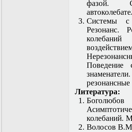
нелинейных
фазой. С
уравнений
автоколебат
Функциональный
анализ
Системы с
Численные методы
в математической
Резонанс. Р
физике
колебани
Экстремальные
задачи
воздействием
Эллиптические
уравнения
Нерезонанс
Поведение 
знаменатели
резонансные 
Литература:
Боголюбо
Асимптотич
колебаний. М
Волосов В.М